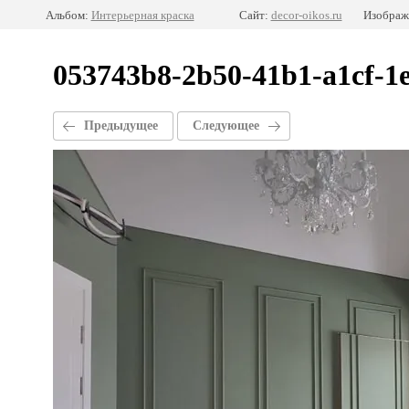
Альбом:
Интерьерная краска
Сайт:
decor-oikos.ru
Изображ
053743b8-2b50-41b1-a1cf-1
Предыдущее
Следующее