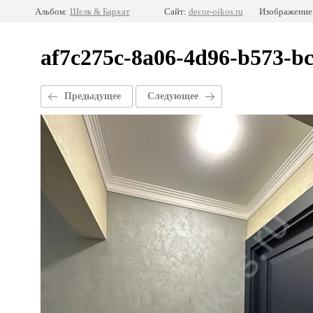
Альбом:
Шелк & Бархат
Сайт:
decor-oikos.ru
Изображение:
af7c275c-8a06-4d96-b573-b
Предыдущее
Следующее