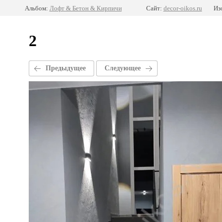
Альбом:
Лофт & Бетон & Кирпичи
Сайт:
decor-oikos.ru
Из
2
Предыдущее
Следующее